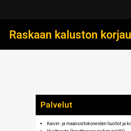
Raskaan kaluston korjauk
Palvelut
Kaivin- ja maansiirtokoneiden huollot ja k