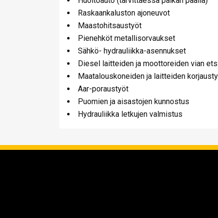
Huoltoauto (tarvittaessa paikan päällä)
Raskaankaluston ajoneuvot
Maastohitsaustyöt
Pienehköt metallisorvaukset
Sähkö- hydrauliikka-asennukset
Diesel laitteiden ja moottoreiden vian etsi
Maatalouskoneiden ja laitteiden korjausty
Aar-poraustyöt
Puomien ja aisastojen kunnostus
Hydrauliikka letkujen valmistus