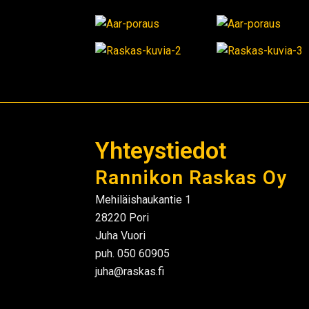
Yhteystiedot
Rannikon Raskas Oy
Mehiläishaukantie 1
28220 Pori
Juha Vuori
puh. 050 60905
juha@raskas.fi