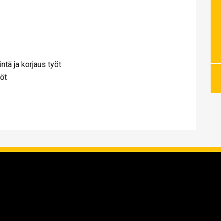
ntä ja korjaus työt
öt