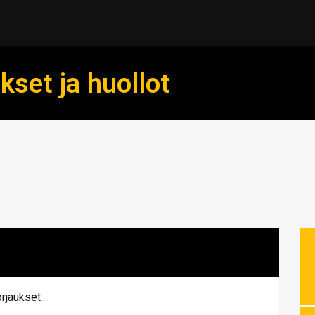
set ja huollot
orjaukset