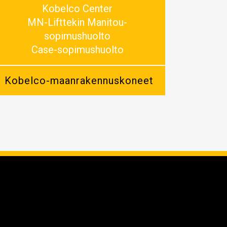
Kobelco Center
MN-Lifttekin Manitou-
sopimushuolto
Case-sopimushuolto
Kobelco-maan­rakennus­koneet