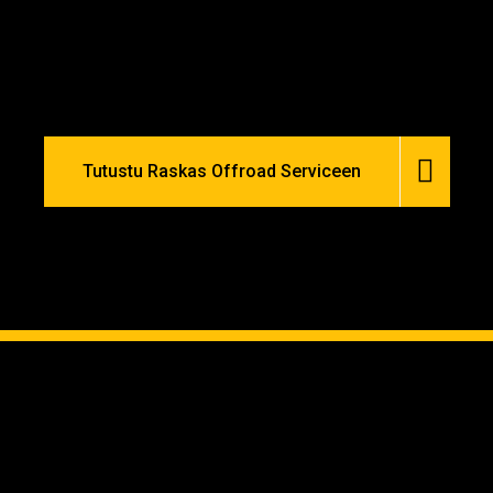
Land Rover -merkkiin sekä muihin neliveto ja
maastoautoihin erikoistunut huoltopalvelu
Satakunnassa.​
Tutustu Raskas Offroad Serviceen